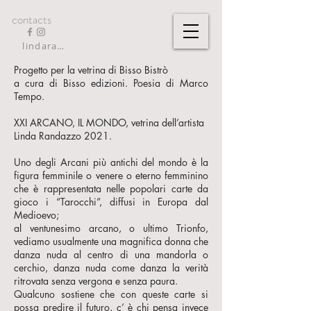
contacts
lindarandazzo9@gmail.com
Progetto per la vetrina di Bisso Bistrò
a cura di Bisso edizioni. Poesia di Marco
Tempo.
XXI ARCANO, IL MONDO, vetrina dell’artista
Linda Randazzo 2021.
Uno degli Arcani più antichi del mondo è la
figura femminile o venere o eterno femminino
che è rappresentata nelle popolari carte da
gioco i “Tarocchi”, diffusi in Europa dal
Medioevo;
al ventunesimo arcano, o ultimo Trionfo,
vediamo usualmente una magnifica donna che
danza nuda al centro di una mandorla o
cerchio, danza nuda come danza la verità
ritrovata senza vergona e senza paura.
Qualcuno sostiene che con queste carte si
possa predire il futuro, c’ è chi pensa invece