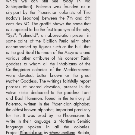
which we can still see today in via
Schioppettieri). Palermo was founded as a
city-port by the Phoenician colonists of Tire
(today's Lebanon) between the 7th and 6th
centuries BC. The graffiti shows the name that
is supposed to be the first toponym of the city,
"Sys", "splendid", an abbreviation present in
some coins of the Sicilian Punic mint, often
accompanied by figures such as the bull, that
is the god Baal Hammon of the Assyrians and
various other attributes of his consort Tanit,
goddess to whom all the inhabitants of the
Carthaginian colonies of the Mediterranean
were devoted, better known as the great
Mother Goddess. The writings faithfully report
phrases of sacred devotion, present in the
votive steles dedicated to the goddess Tanit
and Baal Hammon, found in the territory of
Palermo, written in the Phoenician alphabet,
the oldest known alphabet, important precisely
for this. It was used by the Phoenicians to
write in their language, a Northern Semitic
language spoken in all the colonies.
Project
#farelakalsa
by
@nessunettuno
. Balata,