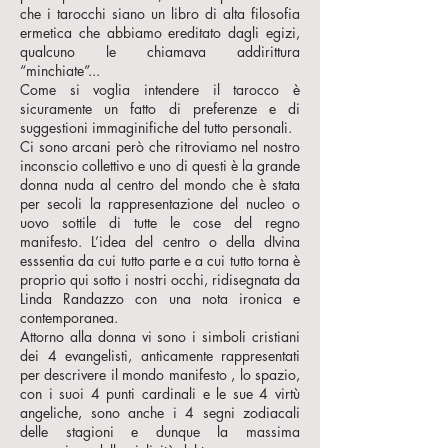
che i tarocchi siano un libro di alta filosofia
ermetica che abbiamo ereditato dagli egizi,
qualcuno le chiamava addirittura
“minchiate”...
Come si voglia intendere il tarocco è
sicuramente un fatto di preferenze e di
suggestioni immaginifiche del tutto personali.
Ci sono arcani però che ritroviamo nel nostro
inconscio collettivo e uno di questi è la grande
donna nuda al centro del mondo che è stata
per secoli la rappresentazione del nucleo o
uovo sottile di tutte le cose del regno
manifesto. L’idea del centro o della dIvina
esssentia da cui tutto parte e a cui tutto torna è
proprio qui sotto i nostri occhi, ridisegnata da
Linda Randazzo con una nota ironica e
contemporanea.
Attorno alla donna vi sono i simboli cristiani
dei 4 evangelisti, anticamente rappresentati
per descrivere il mondo manifesto , lo spazio,
con i suoi 4 punti cardinali e le sue 4 virtù
angeliche, sono anche i 4 segni zodiacali
delle stagioni e dunque la massima